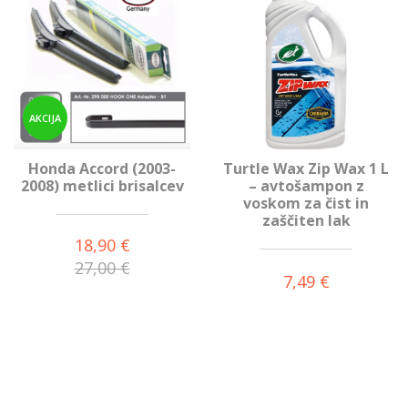
AKCIJA
Honda Accord (2003-
Turtle Wax Zip Wax 1 L
2008) metlici brisalcev
– avtošampon z
voskom za čist in
zaščiten lak
18,90 €
27,00 €
7,49 €