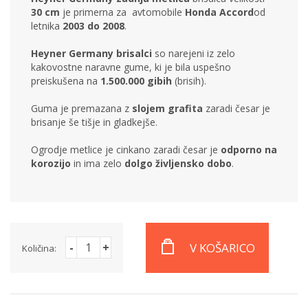
30 cm
je primerna za avtomobile
Honda Accord
od
letnika
2003 do 2008
.
Heyner Germany brisalci
so narejeni iz zelo
kakovostne naravne gume, ki je bila uspešno
preiskušena na
1.500.000 gibih
(brisih).
Guma je premazana z
slojem grafita
zaradi česar je
brisanje še tišje in gladkejše.
Ogrodje metlice je cinkano zaradi česar je
odporno na
korozijo
in ima zelo
dolgo življensko dobo
.
-
+
V KOŠARICO
Količina: