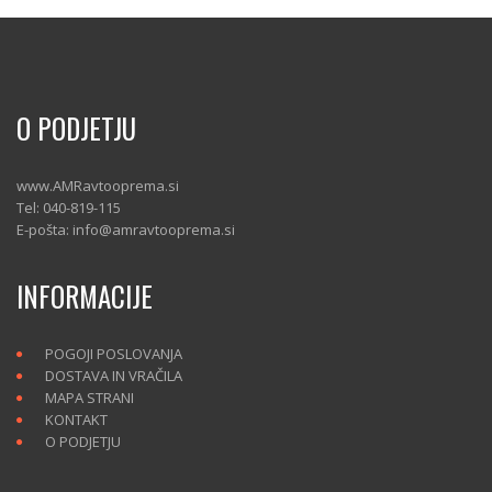
O PODJETJU
www.AMRavtooprema.si
Tel: 040-819-115
E-pošta: info@amravtooprema.si
INFORMACIJE
POGOJI POSLOVANJA
DOSTAVA IN VRAČILA
MAPA STRANI
KONTAKT
O PODJETJU