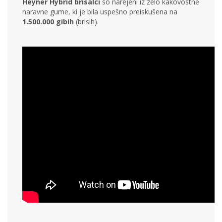
Heyner Hybrid brisalci
so narejeni iz zelo kakovostne
naravne gume, ki je bila uspešno preiskušena na
1.500.000 gibih
(brisih).