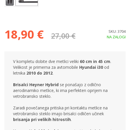
18,90 €
SKU: 3704
27,00 €
NA ZALOGI
V kompletu dobite dve metlici veliki
60
cm in 45 cm
.
Velikost je primerna za avtomobile
Hyundai i30
od
letnika
2010 do 2012
.
Brisalci Heyner Hybrid
se ponašajo z odlično
aerodinamiko metlice, ki ima perfekten oprijem na
vetrobransko steklo.
Zaradi povečanega pritiska pri kontaktu metlice na
vetrobransko steklo imajo brisalci odličen učinek
brisanja pri velikih hitrostih
.