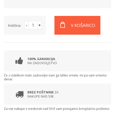
-
+
V KOŠARICO
Količina:
100% GARANCIJA
NA ZADOVOLJSTVO
Če z izdelkom niste zadovoljni nam ga lahko vrnete, mi pa vam vrnemo
denar.
BREZ POŠTNINE
ZA
NAKUPE NAD 50€.
Za vse nakupe v vrednosti nad 50 € vam ponujamo brezplačno poštnino.