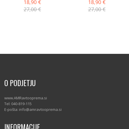
18,90 €
18,90 €
27,00 €
27,00 €
O PODJETJU
www.AMRavtooprema.si
Tel: 040-819-115
E-pošta: info@amravtooprema.si
INFORMACIJE