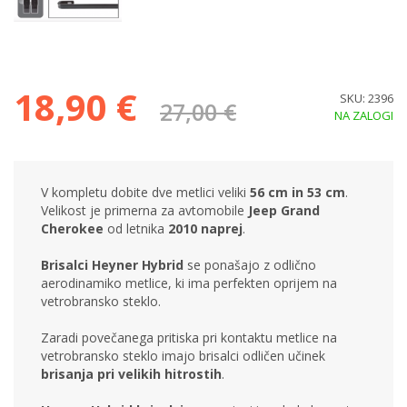
18,90 €
SKU: 2396
27,00 €
NA ZALOGI
V kompletu dobite dve metlici veliki
56 cm in 53 cm
.
Velikost je primerna za avtomobile
Jeep Grand
Cherokee
od letnika
2010 naprej
.
Brisalci Heyner Hybrid
se ponašajo z odlično
aerodinamiko metlice, ki ima perfekten oprijem na
vetrobransko steklo.
Zaradi povečanega pritiska pri kontaktu metlice na
vetrobransko steklo imajo brisalci odličen učinek
brisanja pri velikih hitrostih
.