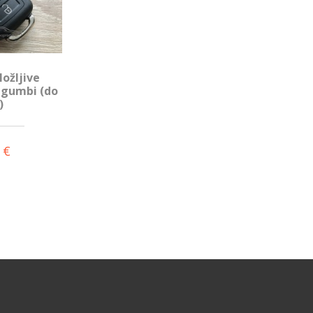
ložljive
i gumbi (do
)
 €