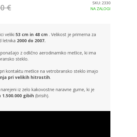
SKU: 2330
0 €
NA ZALOGI
i veliki
53 cm in 48 cm
. Velikost je primerna za
d letnika
2000 do 2007.
ponašajo z odlično aerodinamiko metlice, ki ima
bransko steklo.
pri kontaktu metlice na vetrobransko steklo imajo
nja pri velikih hitrostih
.
narejeni iz zelo kakovostne naravne gume, ki je
na
1.500.000 gibih
(brisih).