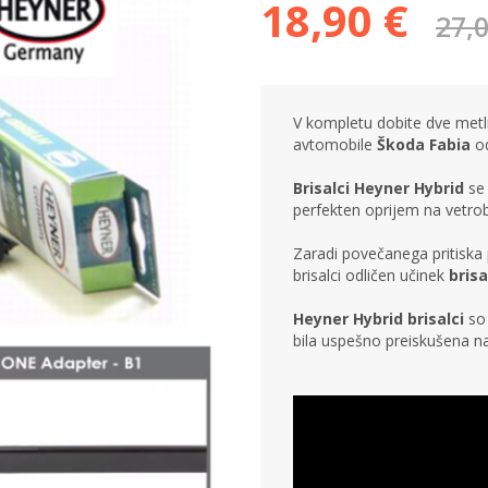
18,90 €
27,0
V kompletu dobite dve metlic
avtomobile
Škoda Fabia
o
Brisalci Heyner Hybrid
se 
perfekten oprijem na vetro
Zaradi povečanega pritiska 
brisalci odličen učinek
brisa
Heyner Hybrid brisalci
so 
bila uspešno preiskušena 