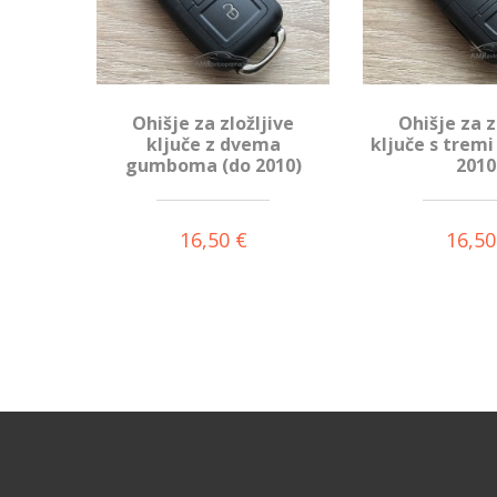
Ohišje za zložljive
Ohišje za z
ključe z dvema
ključe s trem
gumboma (do 2010)
2010
16,50 €
16,50