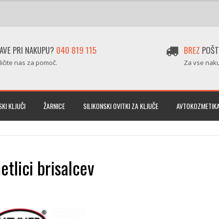
AVE PRI NAKUPU?
040 819 115
BREZ
POŠT
ličite nas za pomoč.
Za vse naku
KI KLJUČI
ŽARNICE
SILIKONSKI OVITKI ZA KLJUČE
AVTOKOZMETIK
tlici brisalcev