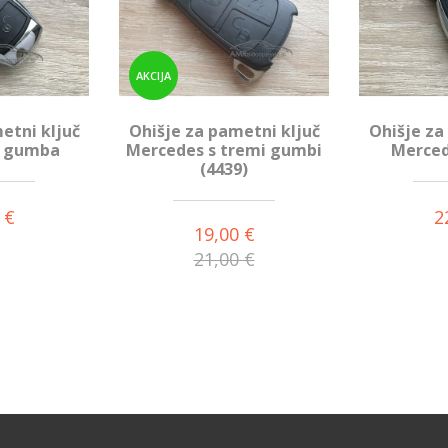
AKCIJA
etni ključ
Ohišje za pametni ključ
Ohišje za
2 gumba
Mercedes s tremi gumbi
Merced
(4439)
 €
2
19,00 €
21,00 €