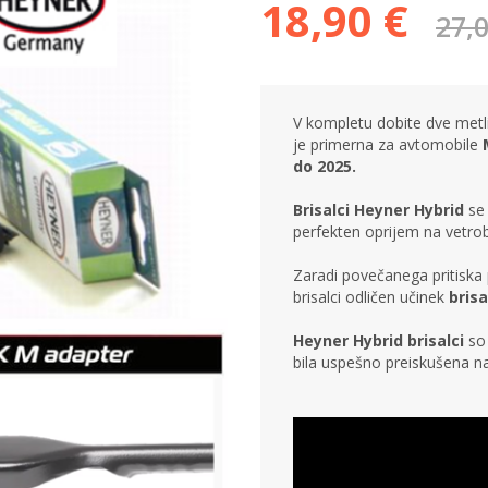
18,90 €
27,0
V kompletu dobite dve metlic
je primerna za avtomobile
M
do 2025.
Brisalci Heyner Hybrid
se 
perfekten oprijem na vetro
Zaradi povečanega pritiska 
brisalci odličen učinek
brisa
Heyner Hybrid brisalci
so 
bila uspešno preiskušena 