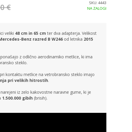
SKU: 4443
0 €
NA ZALOGI
i veliki
48 cm in 65 cm
ter dva adapterja. Velikost
ercedes-Benz razred B W246
od letnika
2015
ponašajo z odlično aerodinamiko metlice, ki ima
bransko steklo.
pri kontaktu metlice na vetrobransko steklo imajo
nja pri velikih hitrostih
.
narejeni iz zelo kakovostne naravne gume, ki je
na
1.500.000 gibih
(brisih).