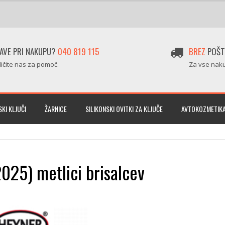
AVE PRI NAKUPU?
040 819 115
BREZ
POŠT
ličite nas za pomoč.
Za vse naku
KI KLJUČI
ŽARNICE
SILIKONSKI OVITKI ZA KLJUČE
AVTOKOZMETIK
025) metlici brisalcev