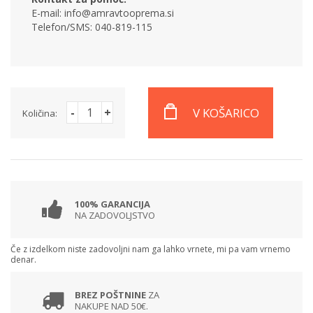
E-mail: info@amravtooprema.si
Telefon/SMS: 040-819-115
-
+
V KOŠARICO
Količina:
100% GARANCIJA
NA ZADOVOLJSTVO
Če z izdelkom niste zadovoljni nam ga lahko vrnete, mi pa vam vrnemo
denar.
BREZ POŠTNINE
ZA
NAKUPE NAD 50€.