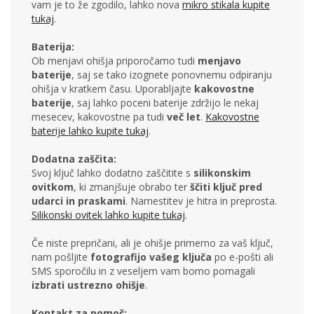
vam je to že zgodilo, lahko nova
mikro stikala kupite
tukaj
.
Baterija:
Ob menjavi ohišja priporočamo tudi
menjavo
baterije
, saj se tako izognete ponovnemu odpiranju
ohišja v kratkem času. Uporabljajte
kakovostne
baterije
, saj lahko poceni baterije zdržijo le nekaj
mesecev, kakovostne pa tudi
več let
.
Kakovostne
baterije lahko kupite tukaj
.
Dodatna zaščita:
Svoj ključ lahko dodatno zaščitite s
silikonskim
ovitkom
, ki zmanjšuje obrabo ter
ščiti ključ pred
udarci in praskami
. Namestitev je hitra in preprosta.
Silikonski ovitek lahko kupite tukaj
.
Če niste prepričani, ali je ohišje primerno za vaš ključ,
nam pošljite
fotografijo vašeg ključa
po e-pošti ali
SMS sporočilu in z veseljem vam bomo pomagali
izbrati ustrezno ohišje
.
Kontakt za pomoč: