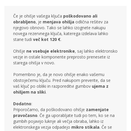
Če je ohišje vašega ključa
poškodovano ali
obrabljeno
, je
menjava ohišja
odlična rešitev za
njegovo obnovo. Tako se lahko izognete nakupu
novega rezervnega ključa, katerega izdelava lahko
stane tudi
več kot 120 €
.
Ohišje
ne vsebuje elektronike
, saj lahko elektronsko
vezje in ostale komponente preprosto prenesete iz
starega ohišja v novo.
Pomembno je, da je novo ohišje enako vašemu
obstoječemu ključu. Pred nakupom preverite, da se
vaš ključ po obliki in razporeditvi gumbov
ujema z
ohišjem na sliki
.
Dodatno
:
Priporočamo, da poškodovano ohišje
zamenjate
pravočasno
. Če ga uporabljate tudi po tem, ko se na
gumbih pojavijo luknje ali večja obraba, lahko iz
elektronskega vezja odpadejo
mikro stikala
. Če se