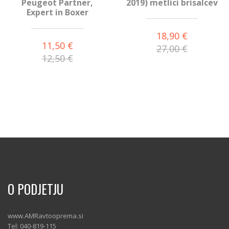
Peugeot Partner,
2019) metlici brisalcev
Expert in Boxer
18,90 €
11,50 €
27,00 €
12,50 €
O PODJETJU
www.AMRavtooprema.si
Tel: 040-819-115